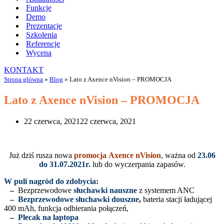
Funkcje
Demo
Prezentacje
Szkolenia
Referencje
Wycena
KONTAKT
Strona główna
»
Blog
»
Lato z Axence nVision – PROMOCJA
Lato z Axence nVision – PROMOCJA
22 czerwca, 2021
22 czerwca, 2021
Już dziś rusza nowa
promocja
Axence nVision
, ważna od
23.06
do 31.07.2021r.
lub do wyczerpania zapasów.
W puli nagród do zdobycia:
–
Bezprzewodowe
słuchawki nauszne
z systemem ANC
–
Bezprzewodowe słuchawki douszne
,
bateria stacji ładującej
400 mAh, funkcja odbierania połączeń,
–
Plecak na laptopa