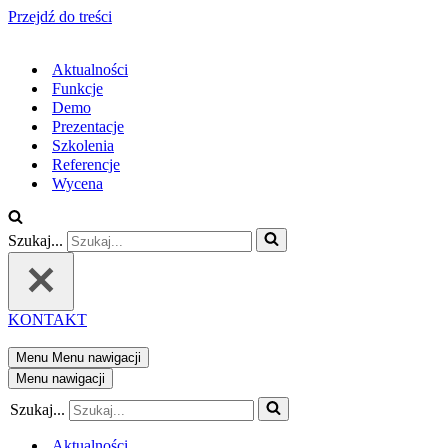
Przejdź do treści
Aktualności
Funkcje
Demo
Prezentacje
Szkolenia
Referencje
Wycena
Szukaj...
KONTAKT
Menu
Menu nawigacji
Menu nawigacji
Szukaj...
Aktualności