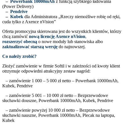
–
Powerbank 10000mAh
z funkcją szybkiego ładowania
(Power Delivery)
–
Pendrive
–
Kubek
dla Administratora „Rzeczy niemożliwe robię od ręki,
cuda tylko z Axence nVision”
Oferta promocyjna skierowana jest do wszystkich klientów, którzy
chcą zamówić
nową licencję Axence nVision
,
rozszerzyć obecną
o nowe moduły lub stanowiska albo
zaktualizować starszą wersję
do najnowszej.
Co należy zrobić?
Złożyć zamówienie w firmie Softil i w zależności od kwoty klient
otrzymuje odpowiedni atrakcyjny zestaw nagród:
– zamówienie 1 000 – 5 000 zł netto – Powerbank 10000mAh,
Kubek, Pendrive
– zamówienie 5 001 – 10 000 zł netto – Bezprzewodowe
słuchawki douszne, Powerbank 10000mAh, Kubek, Pendrive
– zamówienie powyżej 10 000 zł netto – Bezprzewodowe
słuchawki nauszne, Powerbank 10000mAh, Plecak na laptopa,
Kubek