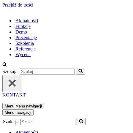
Przejdź do treści
Aktualności
Funkcje
Demo
Prezentacje
Szkolenia
Referencje
Wycena
Szukaj...
KONTAKT
Menu
Menu nawigacji
Menu nawigacji
Szukaj...
Aktualności