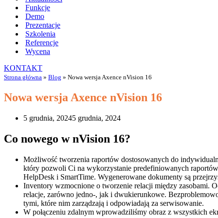
Funkcje
Demo
Prezentacje
Szkolenia
Referencje
Wycena
KONTAKT
Strona główna
»
Blog
»
Nowa wersja Axence nVision 16
Nowa wersja Axence nVision 16
5 grudnia, 2024
5 grudnia, 2024
Co nowego w nVision 16?
Możliwość tworzenia raportów dostosowanych do indywidualnyc
który pozwoli Ci na wykorzystanie predefiniowanych raportów
HelpDesk i SmartTime. Wygenerowane dokumenty są przejrzyst
Inventory wzmocnione o tworzenie relacji między zasobami. O
relacje, zarówno jedno-, jak i dwukierunkowe. Bezproblemowo z
tymi, które nim zarządzają i odpowiadają za serwisowanie.
W połączeniu zdalnym wprowadziliśmy obraz z wszystkich ekr