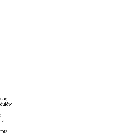
tor,
odułów
ć
 z
tora.