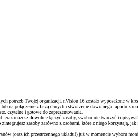
h potrzeb Twojej organizacji. nVision 16 zostało wyposażone w krea
 lub na połączenie z bazą danych i stworzenie dowolnego raportu z m
e, czytelne i gotowe do zaprezentowania.
d teraz możesz dowolnie łączyć zasoby, swobodnie tworzyć i opisywa
integrujesz zasoby zarówno z osobami, które z niego korzystają, jak i
anów (oraz ich przestrzennego układu!) już w momencie wyboru moni